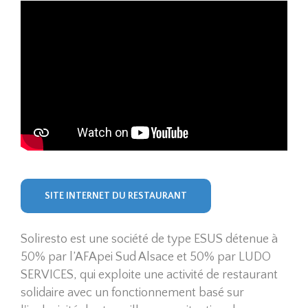
SITE INTERNET DU RESTAURANT
Soliresto est une société de type ESUS détenue à
50% par l’AFApei Sud Alsace et 50% par LUDO
SERVICES, qui exploite une activité de restaurant
solidaire avec un fonctionnement basé sur